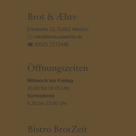
Die
Die
nen
Optionen
Optio
Brot & Æhre
en
können
könn
auf
auf
Elbstraße 15, 01662 Meißen
der
der
🖂 info@brotundaehre.de
ktseite
Produktseite
Produ
lt
gewählt
gewäh
☎ 03521 7272448
en
werden
werd
Öffnungszeiten
Mittwoch bis Freitag
10.00 bis 18.00 Uhr
Sonnabend
6.30 bis 13.00 Uhr
Bistro BrotZeit