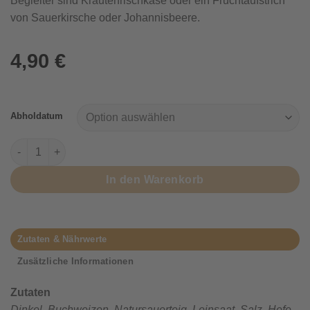
Begleiter sind Kräuterfrischkäse oder ein Fruchtaufstrich
von Sauerkirsche oder Johannisbeere.
4,90
€
Abholdatum
Dinkel-Buchweizen Menge
In den Warenkorb
Zutaten & Nährwerte
Zusätzliche Informationen
Zutaten
Dinkel, Buchweizen, Natursauerteig, Leinsaat, Salz, Hefe,