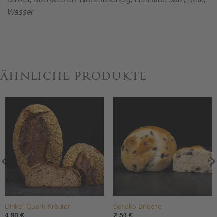
Wasser
ÄHNLICHE PRODUKTE
Dinkel-Quark-Kräuter
Schoko-Brioche
4,90
€
2,50
€