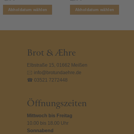
s
Dieses
Diese
Abholdatum wählen
Abholdatum wählen
kt
Produkt
Produ
weist
weist
ere
mehrere
mehr
nten
Varianten
Varia
auf.
auf.
Die
Die
nen
Optionen
Optio
Brot & Æhre
en
können
könn
auf
auf
Elbstraße 15, 01662 Meißen
der
der
🖂 info@brotundaehre.de
ktseite
Produktseite
Produ
lt
gewählt
gewäh
☎ 03521 7272448
en
werden
werd
Öffnungszeiten
Mittwoch bis Freitag
10.00 bis 18.00 Uhr
Sonnabend