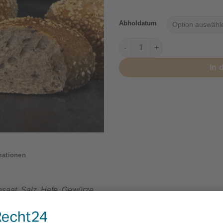
Abholdatum
Dinkelchen Menge
In 
mationen
saat, Salz, Hefe, Gewürze