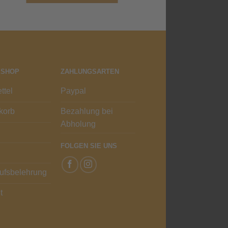
st
weist
hrere
mehrere
ianten
Varianten
.
auf.
Die
tionen
Optionen
ESHOP
ZAHLUNGSARTEN
nnen
können
auf
ttel
Paypal
der
korb
Bezahlung bei
duktseite
Produktseite
Abholung
ählt
gewählt
rden
werden
FOLGEN SIE UNS
ufsbelehrung
t