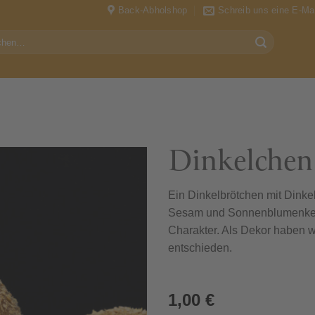
Back-Abholshop
Schreib uns eine E-Mai
en
Dinkelchen
Ein Dinkelbrötchen mit Dinkel
Sesam und Sonnenblumenker
Charakter. Als Dekor haben wi
entschieden.
1,00
€