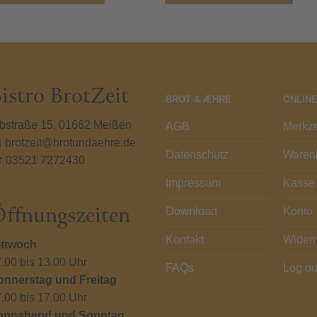
weist
wei
mehrere
me
Varianten
Var
auf.
auf
Die
Die
istro BrotZeit
Optionen
Op
BROT & ÆHRE
ONLIN
können
kö
auf
auf
bstraße 15, 01662 Meißen
AGB
Merkze
der
der
 brotzeit@brotundaehre.de
Datenschutz
Waren
Produktseite
Pro
 03521 7272430
gewählt
gew
Impressum
Kasse
werden
we
ffnungszeiten
Download
Konto
Kontakt
Widerr
ittwoch
.00 bis 13.00 Uhr
FAQs
Log ou
onnerstag und Freitag
.00 bis 17.00 Uhr
onnabend und Sonntag