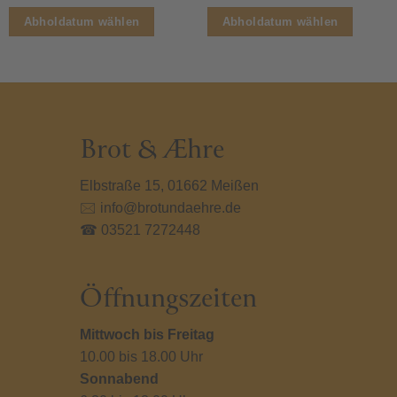
s
Dieses
Diese
Abholdatum wählen
Abholdatum wählen
kt
Produkt
Produ
weist
weist
ere
mehrere
mehr
nten
Varianten
Varia
auf.
auf.
Die
Die
nen
Optionen
Optio
Brot & Æhre
en
können
könn
auf
auf
Elbstraße 15, 01662 Meißen
der
der
🖂 info@brotundaehre.de
ktseite
Produktseite
Produ
lt
gewählt
gewäh
☎ 03521 7272448
en
werden
werd
Öffnungszeiten
Mittwoch bis Freitag
10.00 bis 18.00 Uhr
Sonnabend