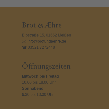
können
könn
auf
auf
der
der
Produktseite
Prod
gewählt
gewä
Brot & Æhre
werden
werd
Elbstraße 15, 01662 Meißen
🖂 info@brotundaehre.de
☎ 03521 7272448
Öffnungszeiten
Mittwoch bis Freitag
10.00 bis 18.00 Uhr
Sonnabend
6.30 bis 13.00 Uhr