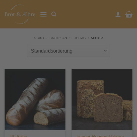
Zum
Inhalt
springen
START
/
BACKPLAN
/
FREITAG
/
SEITE 2
Elb-Kahn
Emmer-Roggen-Vollkorn